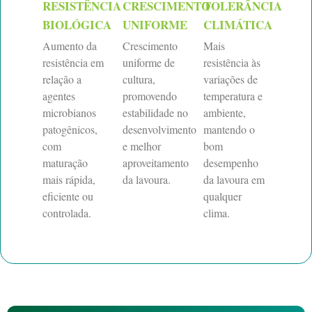
RESISTÊNCIA
CRESCIMENTO
TOLERÂNCIA
BIOLÓGICA
UNIFORME
CLIMÁTICA
Aumento da
Crescimento
Mais
resistência em
uniforme de
resistência às
relação a
cultura,
variações de
agentes
promovendo
temperatura e
microbianos
estabilidade no
ambiente,
patogênicos,
desenvolvimento
mantendo o
com
e melhor
bom
maturação
aproveitamento
desempenho
mais rápida,
da lavoura.
da lavoura em
eficiente ou
qualquer
controlada.
clima.