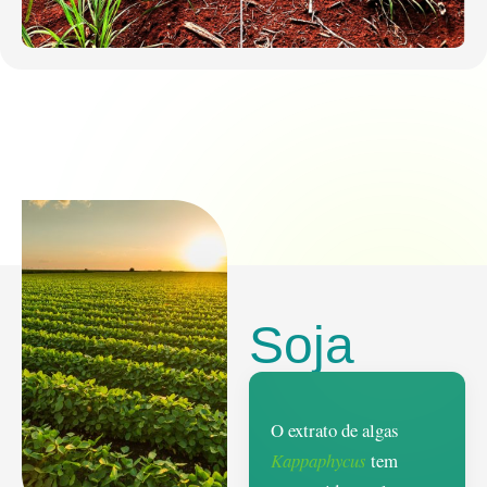
Soja
O extrato de algas
Kappaphycus
tem