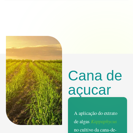
Cana de
açucar
A aplicação do extrato
de algas
Kappaphycus
no cultivo da cana-de-