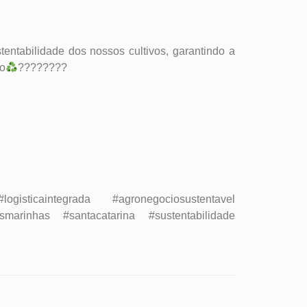
entabilidade dos nossos cultivos, garantindo a
io
????????
gisticaintegrada #agronegociosustentavel
asmarinhas #santacatarina #sustentabilidade