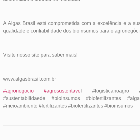
A Algas Brasil está comprometida com a excelência e a sust
qualidade e confiabilidade dos bioinsumos para o agronegóc
Visite nosso site para saber mais!
www.algasbrasil.com.br
#agronegocio
#agrosustentave
l #logisticanoagro #lo
#sustentabilidaede #bioinsumos #biofertilizantes #alg
#meioambiente #fertilizantes #biofertilizantes #bioinsumos