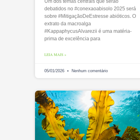
Um dos temas centrais que serão
debatidos no #conexaoabisolo 2025 será
sobre #MitigaçãoDeEstresse abióticos. O
extrato da macroalga
#KappaphycusAlvarezii é uma matéria-
prima de excelência para
LEIA MAIS »
05/01/2026
Nenhum comentário