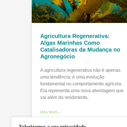
Agricultura Regenerativa:
Algas Marinhas Como
Catalisadoras da Mudança no
Agronegócio
A agricultura regenerativa não é apenas
uma tendência; é uma evolução
fundamental no comportamento agrícola.
Ela representa uma nova abordagem que
vai além do rendimento,
LEIA MAIS »
Valorizamos a sua privacidade
15/07/2025
Nenhum comentário