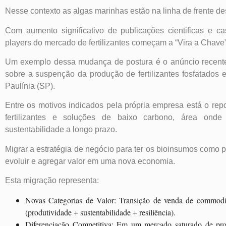
Nesse contexto as algas marinhas estão na linha de frente de
Com aumento significativo de publicações cientificas e c
players do mercado de fertilizantes começam a “Vira a Chave”
Um exemplo dessa mudança de postura é o anúncio recente d
sobre a suspenção da produção de fertilizantes fosfatados 
Paulínia (SP).
Entre os motivos indicados pela própria empresa está o rep
fertilizantes e soluções de baixo carbono, área ond
sustentabilidade a longo prazo.
Migrar a estratégia de negócio para ter os bioinsumos como p
evoluir e agregar valor em uma nova economia.
Esta migração representa:
Novas Categorias de Valor: Transição de venda de commodity
(produtividade + sustentabilidade + resiliência).
Diferenciação Competitiva: Em um mercado saturado de produ